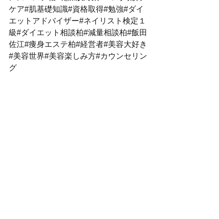
ケア#肌基礎知識#資格取得#勉強#ダイ
エットアドバイザー#ネイリスト検定１
級#ダイエット相談柏#減量相談柏#飯田
佐江#痩身エステ柏#経営者#美容大好き
#美容世界#美容楽しみ方#カウンセリン
グ