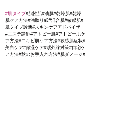
#肌タイプ
#脂性肌#油肌#乾燥肌#乾燥
肌ケア方法#油取り紙#混合肌#敏感肌#
肌タイプ診断#スキンケアアドバイザー
#エステ講師#アトピー肌#アトピー肌ケ
ア方法#ニキビ肌ケア方法#敏感肌症状#
美白ケア#保湿ケア#紫外線対策#自宅ケ
ア方法#秋のお手入れ方法#肌ダメージ#
ストレス肌#食生活#減量方法#ダイエッ
ト方法#ダイエットアドバイザー#減量
アドバイザー#ネイリスト検定１級#ス
キンケア協会#育児悩み
すべて表示