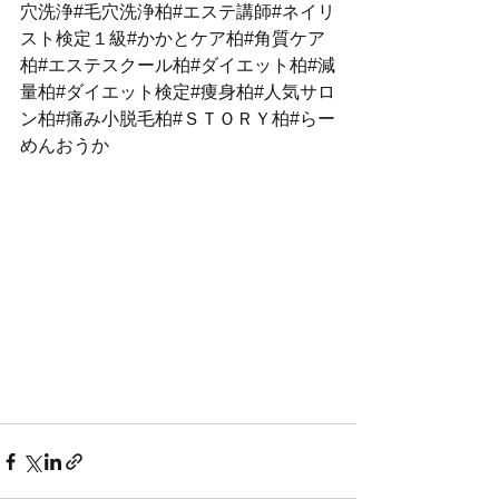
穴洗浄#毛穴洗浄柏#エステ講師#ネイリ
スト検定１級#かかとケア柏#角質ケア
柏#エステスクール柏#ダイエット柏#減
量柏#ダイエット検定#痩身柏#人気サロ
ン柏#痛み小脱毛柏#ＳＴＯＲＹ柏#らー
めんおうか