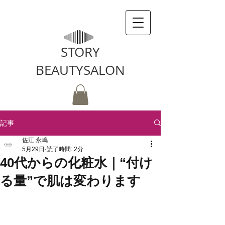
STORY
BEAUTYSALON
記事
佐江 永嶋
5月29日
読了時間: 2分
40代からの化粧水｜“付け
る量”で肌は変わります