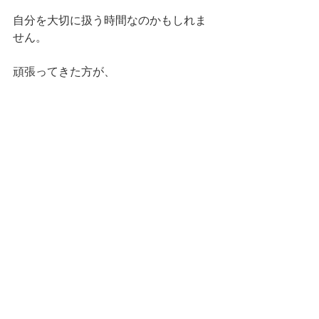
自分を大切に扱う時間なのかもしれま
せん。
頑張ってきた方が、
少しでもホッとできる場所になれたら
嬉しいです。
今日もご来店お待ちしています。
すべて表示
最新記事