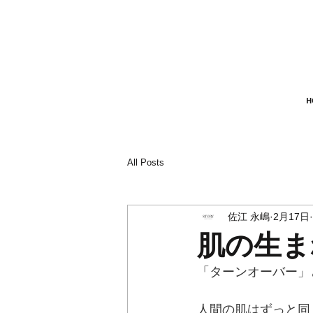
H
All Posts
佐江 永嶋
2月17日
肌の生ま
「ターンオーバー」
人間の肌はずっと同