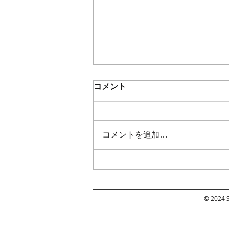
コメント
コメントを追加…
【シミと毛穴でお悩みだった
お客様から嬉しい口コミをい
ただきました】流山シミ改善
​© 2024
STORY