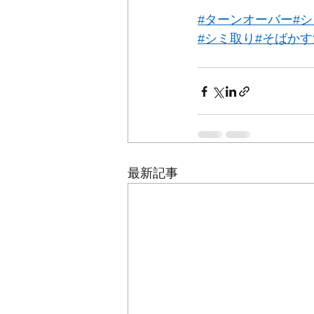
#ターンオーバー
#
#シミ取り
#そばか
最新記事