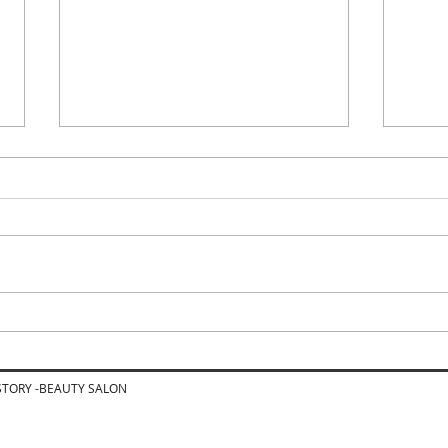
人の視線が気になる…コンシ
40
ーラーで隠す毎日を卒業した
由は
い40代・50代へ~流山市シミ
せん
 STORY -BEAUTY SALON
改善専門