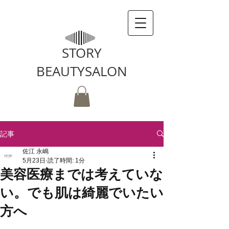
STORY
BEAUTYSALON
記事
佐江 永嶋
5月23日
読了時間: 1分
美容医療までは考えていな
い。でも肌は綺麗でいたい
方へ