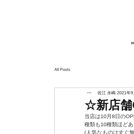
H
All Posts
佐江 永嶋
2021年
☆新店舗
当店は10月8日のO
種類も10種類ほどあ
(人気なものはすぐ