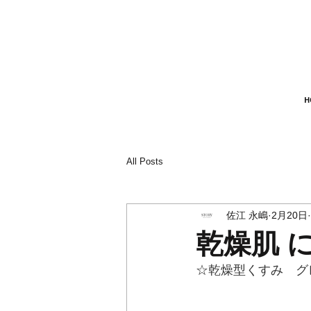
H
All Posts
佐江 永嶋
2月20日
乾燥肌 
☆乾燥型くすみ　グ