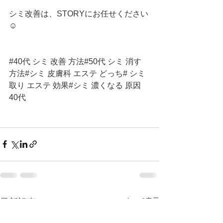
シミ改善は、STORYにお任せください
☺️
#40代
 シミ 改善 方法#50代 シミ 消す 
方法#シミ 皮膚科 エステ どっち# シミ
取り エステ 効果#シミ 濃くなる 原因 
40代
すべて表示
最新記事