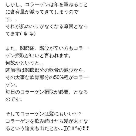
しかし、コラーゲンは年を重ねること
に含有量が減ってきてしまうので
す、、
それが肌のハリがなくなる原因となっ
てます(  ᵒ̴̶̷̥́ _ᵒ̴̶̷̣̥̀  )
また、関節痛、階段が辛い方もコラー
ゲン摂取がいいと言われます。
何故かというと…
関節痛は関節部分の軟骨の減少から、
その大事な軟骨部分の50%程がコラー
ゲン。
毎日のコラーゲン摂取が必要、となる
のです。
そしてコラーゲンは髪にもいい^_^
コラーゲンを飲み続けたら髪が太くな
るという論文も出たとか…∑(º ﾛ º๑)❢❢