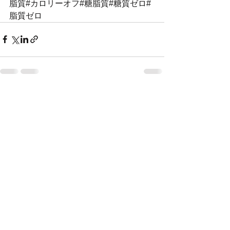
脂質#カロリーオフ#糖脂質#糖質ゼロ#
脂質ゼロ
すべて表示
最新記事