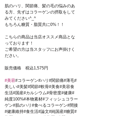
肌のハリ、関節痛、髪の毛の悩みのあ
る方、先ずはコラーゲンの摂取をして
みてください^_^
もちろん糖質・脂質共に0%！！
こちらの商品は当店オススメ商品とな
っております！
ご希望の方は当スタッフにお声掛けく
ださい。
販売価格　税込1,575円
#美容
#コラーゲン#ハリ#関節痛#薄毛#
美しい#美髪#関節#軟骨#美食#美容食
生活#国産#カルシウム#骨密度#健康#
純度100%#本物素材#フィッシュコラー
ゲン#肌のハリ#食べるコラーゲン#間接
#健康維持#食生活#論文#純国産#糖質#