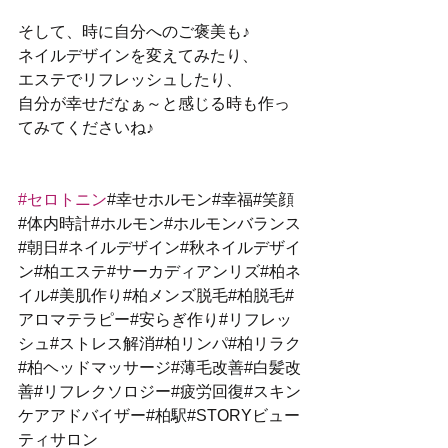
そして、時に自分へのご褒美も♪
ネイルデザインを変えてみたり、
エステでリフレッシュしたり、
自分が幸せだなぁ～と感じる時も作っ
てみてくださいね♪
#セロトニン
#幸せホルモン#幸福#笑顔
#体内時計#ホルモン#ホルモンバランス
#朝日#ネイルデザイン#秋ネイルデザイ
ン#柏エステ#サーカディアンリズ#柏ネ
イル#美肌作り#柏メンズ脱毛#柏脱毛#
アロマテラピー#安らぎ作り#リフレッ
シュ#ストレス解消#柏リンパ#柏リラク
#柏ヘッドマッサージ#薄毛改善#白髪改
善#リフレクソロジー#疲労回復#スキン
ケアアドバイザー#柏駅#STORYビュー
ティサロン