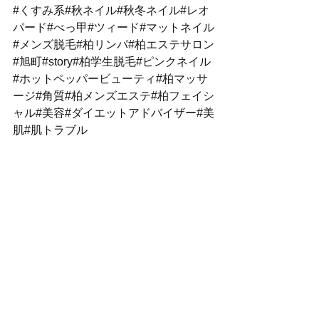
#くすみ系#秋ネイル#秋冬ネイル#レオ
パード#べっ甲#ツィード#マットネイル
#メンズ脱毛#柏リンパ#柏エステサロン
#旭町#story#柏学生脱毛#ピンクネイル
#ホットペッパービューティ#柏マッサ
ージ#角質#柏メンズエステ#柏フェイシ
ャル#美容#ダイエットアドバイザー#美
肌#肌トラブル