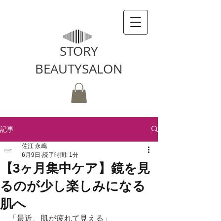
STORY
BEAUTYSALON
記事
佐江 永嶋
6月9日
読了時間: 1分
【3ヶ月集中ケア】鏡を見
るのが少し楽しみになる
肌へ
「最近、肌が疲れて見える」