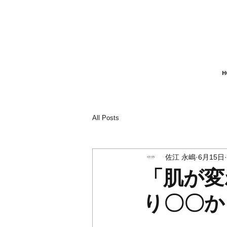
H
All Posts
佐江 永嶋
6月15日
「肌が変
り〇〇か