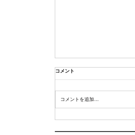
コメント
コメントを追加…
人の視線が気になる…コンシ
ーラーで隠す毎日を卒業した
い40代・50代へ~流山市シミ